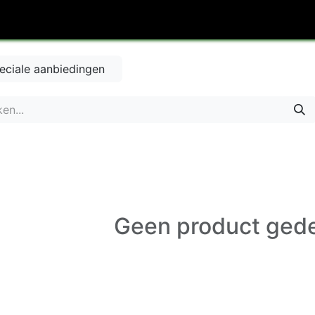
DAC
Massage
Artiest
Wie ben ik
Contact
Ch
eciale aanbiedingen
Geen product gede