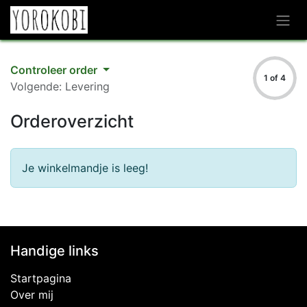
Overslaan naar inhoud
Controleer order
1 of 4
Volgende: Levering
Orderoverzicht
Je winkelmandje is leeg!
Handige links
Startpagina
Over mij